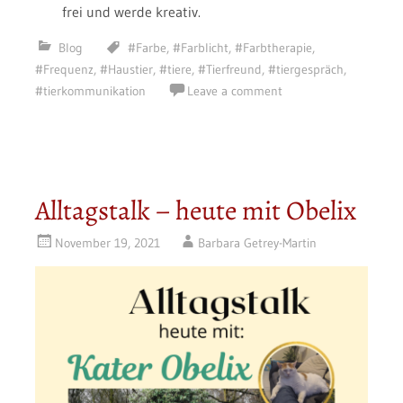
frei und werde kreativ.
Blog
#Farbe
,
#Farblicht
,
#Farbtherapie
,
#Frequenz
,
#Haustier
,
#tiere
,
#Tierfreund
,
#tiergespräch
,
#tierkommunikation
Leave a comment
Alltagstalk – heute mit Obelix
November 19, 2021
Barbara Getrey-Martin