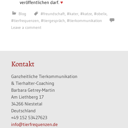
veröffentlichen darf.
♥
Blog
#freundschaft
,
#kater
,
#katze
,
#obelix
,
#tierfrequenzen
,
#tiergespräch
,
#tierkommunikation
Leave a comment
Kontakt
Ganzheitliche Tierkommunikation
& Tierhalter-Coaching
Barbara Getrey-Martin
Am Liethberg 17
34266 Niestetal
Deutschland
+49 152 53427623
info@tierfrequenzen.de