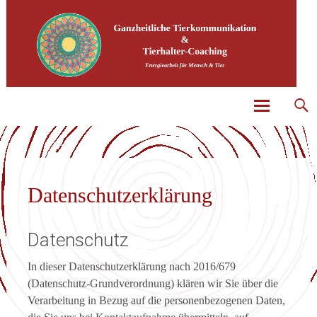
Spirituelle Lebensberatung und Tierkommunikation
Tierfrequenzen by Barbara Getrey-Martin
Skip
to
content
Datenschutzerklärung
Datenschutz
In dieser Datenschutzerklärung nach 2016/679
(Datenschutz-Grundverordnung) klären wir Sie über die
Verarbeitung in Bezug auf die personenbezogenen Daten,