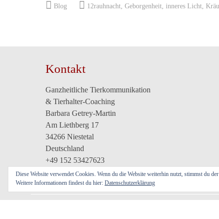
Blog
12rauhnacht
,
Geborgenheit
,
inneres Licht
,
Kräu
Kontakt
Ganzheitliche Tierkommunikation
& Tierhalter-Coaching
Barbara Getrey-Martin
Am Liethberg 17
34266 Niestetal
Deutschland
+49 152 53427623
info@tierfrequenzen.de
Diese Website verwendet Cookies. Wenn du die Website weiterhin nutzt, stimmst du d
Weitere Informationen findest du hier:
Datenschutzerklärung
Copyright 20