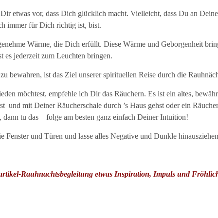
 Dir etwas vor, dass Dich glücklich macht. Vielleicht, dass Du an Dei
immer für Dich richtig ist, bist.
angenehme Wärme, die Dich erfüllt. Diese Wärme und Geborgenheit brin
st es jederzeit zum Leuchten bringen.
u bewahren, ist das Ziel unserer spirituellen Reise durch die Rauhnäch
n möchtest, empfehle ich Dir das Räuchern. Es ist ein altes, bewährte
t und mit Deiner Räucherschale durch ’s Haus gehst oder ein Räuchers
dann tu das – folge am besten ganz einfach Deiner Intuition!
e Fenster und Türen und lasse alles Negative und Dunkle hinausziehen
rtikel-Rauhnachtsbegleitung etwas Inspiration, Impuls und Fröhlich