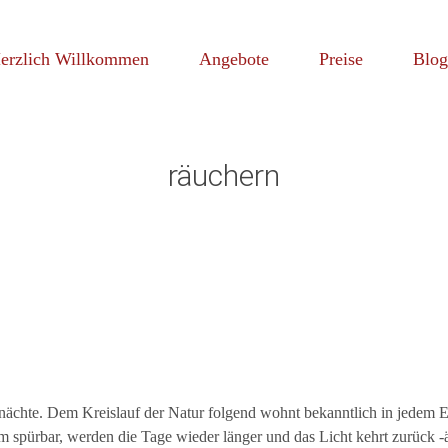
e Lebensberatung und Tierkommunikation
frequenzen by Barbara Getrey-
kip
erzlich Willkommen
Angebote
Preise
Blog
ontent
räuchern
ächte. Dem Kreislauf der Natur folgend wohnt bekanntlich in jedem En
 spürbar, werden die Tage wieder länger und das Licht kehrt zurück -