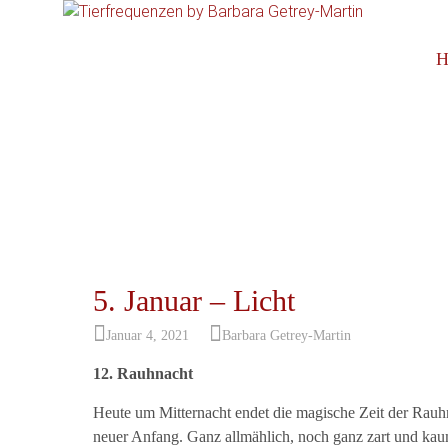
Spirituell
Tier
S
H
to
c
5. Januar – Licht
Januar 4, 2021
Barbara Getrey-Martin
12. Rauhnacht
Heute um Mitternacht endet die magische Zeit der Rauhn
neuer Anfang. Ganz allmählich, noch ganz zart und kaum