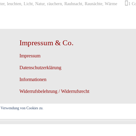
ter
,
leuchten
,
Licht
,
Natur
,
räuchern
,
Rauhnacht
,
Raunächte
,
Wärme
1 C
Impressum & Co.
Impressum
Datenschutzerklärung
Informationen
Widerrufsbelehrung / Widerrufsrecht
er Verwendung von Cookies zu.
19-2025 // Ganzheitliche Tierkommunikation & Tierhalter-Coaching, Barbara 