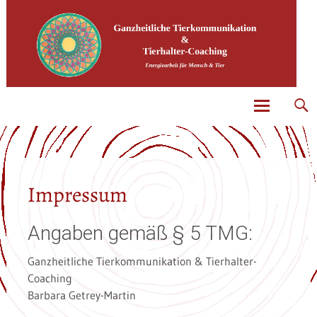
Spirituelle Lebensberatung und Tierkommunikation
Tierfrequenzen by Barbara Getrey-Martin
Skip
to
content
Impressum
Angaben gemäß § 5 TMG:
Ganzheitliche Tierkommunikation & Tierhalter-
Coaching
Barbara Getrey-Martin